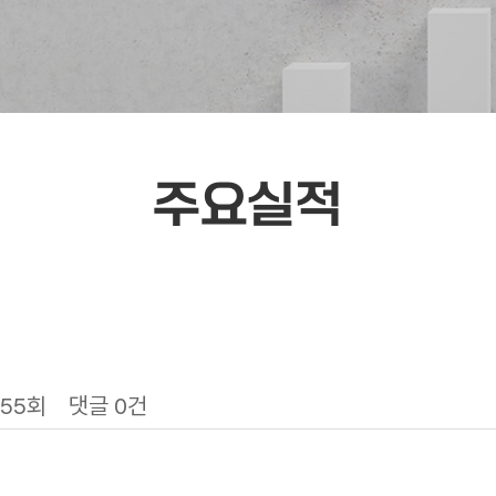
주요실적
655회
댓글
0건