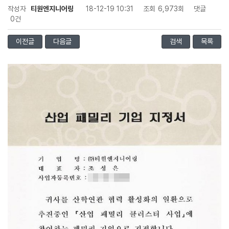
작성자
티원엔지니어링
18-12-19 10:31
조회
6,973회
댓글
0건
이전글
다음글
검색
목록