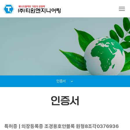
인증서
인증서
특허증 | 의장등록증 조경용호안블록 원형8조각0376936