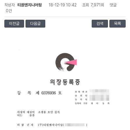
작성자
티원엔지니어링
18-12-19 10:42
조회
7,971회
댓글
0건
이전글
다음글
검색
목록